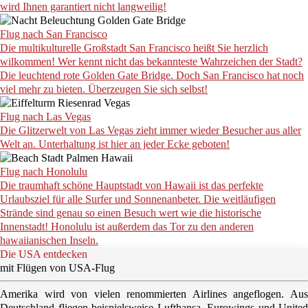
wird Ihnen garantiert nicht langweilig!
Flug nach San Francisco
Die multikulturelle Großstadt San Francisco heißt Sie herzlich
wilkommen! Wer kennt nicht das bekannteste Wahrzeichen der Stadt?
Die leuchtend rote Golden Gate Bridge. Doch San Francisco hat noch
viel mehr zu bieten. Überzeugen Sie sich selbst!
Flug nach Las Vegas
Die Glitzerwelt von Las Vegas zieht immer wieder Besucher aus aller
Welt an. Unterhaltung ist hier an jeder Ecke geboten!
Flug nach Honolulu
Die traumhaft schöne Hauptstadt von Hawaii ist das perfekte
Urlaubsziel für alle Surfer und Sonnenanbeter. Die weitläufigen
Strände sind genau so einen Besuch wert wie die historische
Innenstadt! Honolulu ist außerdem das Tor zu den anderen
hawaiianischen Inseln.
Die USA entdecken
mit Flügen von USA-Flug
Amerika
wird von vielen
renommierten
Airlines angeflogen. Au
Deutschland fliegen beispielsweise
Lufthansa, Eurowings
und
United