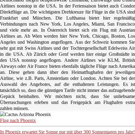
Airlines
nonstop in die
USA
. In der Feriensaison bietet auch
Condo
Direktflüge an. Die wichtigsten Drehkreuze für Flüge in die
USA
sind
Frankfurt
und
München
. Die Lufthansa bietet hier regelmäßi
Verbindungen nach
New York, Los Angeles, Miami, San Francisco
und viele mehr an. In Österreich bietet sich ein Flug mit
Austrian
Airlines
an. Ab Wien werden hier
New York, Chicago, Boston, Lo
Angeles
und
Washington
angeflogen. Aus der Schweiz kommen Sie
sehr gut mit
Swiss Airlines
und der Tochtergesellschaft
Edelweiss Ai
in die
USA
. Ab Zürich oder Genf werden hier einige Großstädte i
den
USA
nonstop angeflogen. Andere Airlines wie KLM, British
Airways oder Air France bieten ebenfalls tägliche Flüge nach
Amerika
an. Diese gehen dann über den Heimatflughafen der jeweiligen
Airline, wie z.B. Paris, Amsterdam oder London. Achten Sie bei der
Auswahl des Angebotes, auf die enthaltenen Leistungen. Es ist
tatsächlich so, dass die günstigen Tarife nicht immer das aufzugebende
Gepäck beinhalten. Wir möchten nicht, dass Sie unliebsame
Überraschungen erleben und das Freigepäck am Flughafen extra
zahlen müssen.
Flug nach Phoenix
In Phoenix erwartet Sie Sonne pur mit über 300 Sonnentagen pro Jahr!