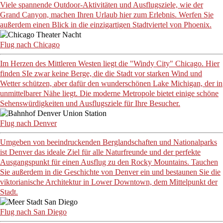
Viele spannende Outdoor-Aktivitäten und Ausflugsziele, wie der
Grand Canyon, machen Ihren Urlaub hier zum Erlebnis. Werfen Sie
außerdem einen Blick in die einzigartigen Stadtviertel von Phoenix.
Flug nach Chicago
Im Herzen des Mittleren Westen liegt die "Windy City" Chicago. Hier
finden SIe zwar keine Berge, die die Stadt vor starken Wind und
Wetter schützen, aber dafür den wunderschönen Lake Michigan, der in
unmittelbarer Nähe liegt. Die moderne Metropole bietet einige schöne
Sehenswürdigkeiten und Ausflugsziele für Ihre Besucher.
Flug nach Denver
Umgeben von beeindruckenden Berglandschaften und Nationalparks
ist Denver das ideale Ziel für alle Naturfreunde und der perfekte
Ausgangspunkt für einen Ausflug zu den Rocky Mountains. Tauchen
Sie außerdem in die Geschichte von Denver ein und bestaunen Sie die
viktorianische Architektur in Lower Downtown, dem Mittelpunkt der
Stadt.
Flug nach San Diego